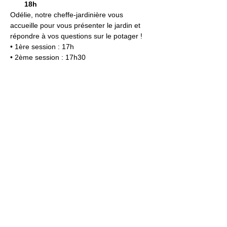
18h
Odélie, notre cheffe-jardinière vous 
accueille pour vous présenter le jardin et 
répondre à vos questions sur le potager !
• 1ère session : 17h 
• 2ème session : 17h30
Jardin21
Mer
12h-00h
Jeu
12h-02h
Ven
12h-04h
Sam
12h-04h
Dim
12h-22h​
Jardin21 - Parc de la