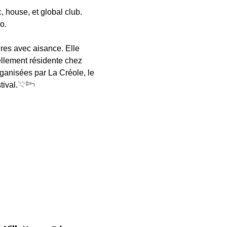
 house, et global club.
o.
nres avec aisance. Elle 
ellement résidente chez 
rganisées par La Créole, le 
ival.𓇢𓆸