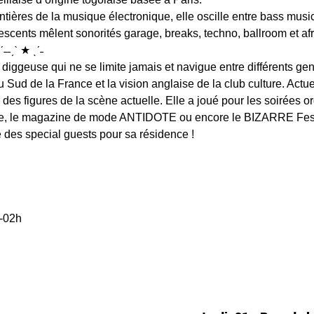
ières de la musique électronique, elle oscille entre bass music,
scents mêlent sonorités garage, breaks, techno, ballroom et afr
ˊ˗˗ˏˋ ★ ˎˊ˗
 diggeuse qui ne se limite jamais et navigue entre différents ge
u Sud de la France et la vision anglaise de la club culture. Actu
 des figures de la scène actuelle. Elle a joué pour les soirées o
ive, le magazine de mode ANTIDOTE ou encore le BIZARRE Fest
e des special guests pour sa résidence ! 
-02h  