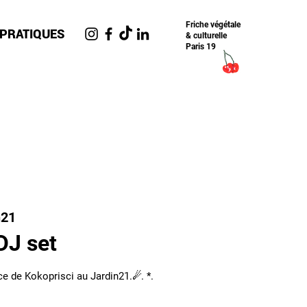
Friche​ végétale
 PRATIQUES
& culturelle
Paris 19
n21
DJ set
ce de Kokoprisci au Jardin21.☄. *.