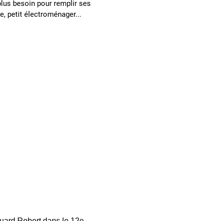
plus besoin pour remplir ses
e, petit électroménager...
ouard Robert dans le 12e 