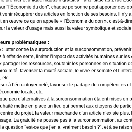
sur "l'Économie du don", chaque personne peut apporter des obje
 venir récupérer des articles en fonction de ses besoins. Il n'y a n
 en œuvre ce qu’on appelle « l’Économie du don », c’est-à-dir
 sur la valeur d’usage mais aussi la valeur symbolique et sociale
ieurs problématiques :
e
 : lutter contre la surproduction et la surconsommation, prévenir
 à effet de serre, limiter l’impact des activités humaines sur les
x partager les ressources, soutenir les personnes en situation de 
roximité, favoriser la mixité sociale, le vivre-ensemble et l’inter
, etc.
liser à l’éco-citoyenneté, favoriser le partage de compétences et 
l’économie locale, etc.
 que peu d'alternatives à la surconsommation étaient mises en p
haité mettre en place un lieu qui permet aux citoyens de partici
centre du projet, la valeur marchande d'un article n'existe plus, 
n usage. La gratuité ne pousse pas à la surconsommation, au contra
 la question "est-ce que j'en ai vraiment besoin ?", et à se rais