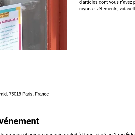
d'articles dont vous n'avez 
rayons : vêtements, vaissell
rald, 75019 Paris, France
'événement
le premier et unique magasin gratuit à Paris, situé au 2 rue Éd