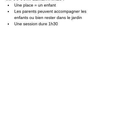
Une place = un enfant
Les parents peuvent accompagner les 
enfants ou bien rester dans le jardin
Une session dure 1h30
Jardin21
Mer
12h-00h
Jeu
12h-02h
Ven
12h-04h
Sam
12h-04h
Dim
12h-22h​
Jardin21 - Parc de la
Villette