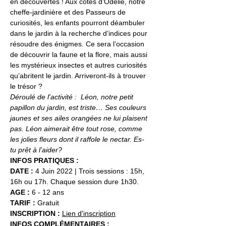
en découvertes ! Aux côtés d’Odélie, notre 
cheffe-jardinière et des Passeurs de 
curiosités, les enfants pourront déambuler 
dans le jardin à la recherche d’indices pour 
résoudre des énigmes. Ce sera l’occasion 
de découvrir la faune et la flore, mais aussi 
les mystérieux insectes et autres curiosités 
qu’abritent le jardin. Arriveront-ils à trouver 
le trésor ?
Déroulé de l'activité :  Léon, notre petit 
papillon du jardin, est triste… Ses couleurs 
jaunes et ses ailes orangées ne lui plaisent 
pas. Léon aimerait être tout rose, comme 
les jolies fleurs dont il raffole le nectar. Es-
tu prêt à l’aider?
INFOS PRATIQUES :
DATE :
 4 Juin 2022 | Trois sessions : 15h, 
16h ou 17h. Chaque session dure 1h30.
AGE :
 6 - 12 ans
TARIF :
 Gratuit
INSCRIPTION : 
Lien d'inscription
INFOS COMPLÉMENTAIRES :