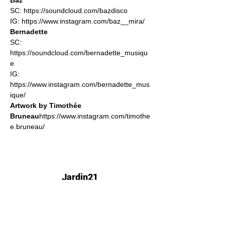
Baz
SC: 
https://soundcloud.com/bazdisco
IG: 
https://www.instagram.com/baz__mira/
Bernadette
SC: 
https://soundcloud.com/bernadette_musiqu
e
IG: 
https://www.instagram.com/bernadette_mus
ique/
Artwork by Timothée 
Bruneau
https://www.instagram.com/timothe
e.bruneau/
Jardin21
Mer
12h-00h
Jeu
12h-02h
Ven
12h-04h
Sam
12h-04h