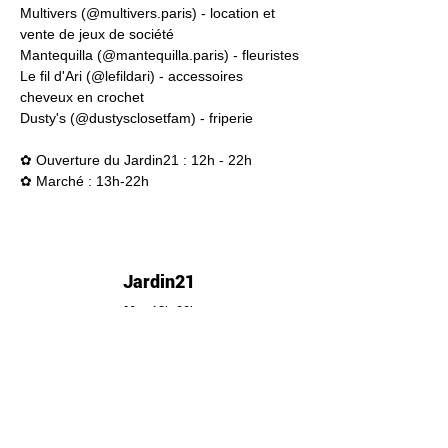
Multivers (@
multivers.paris
) - location et 
vente de jeux de société
Mantequilla (@
mantequilla.paris
) - fleuristes
Le fil d'Ari (@lefildari) - accessoires 
cheveux en crochet
Dusty's (@dustysclosetfam) - friperie
✿ Ouverture du Jardin21 : 12h - 22h
✿ Marché : 13h-22h
Jardin21
Mer
12h-00h
Jeu
12h-02h
Ven
12h-04h
Sam
12h-04h
Dim
12h-22h​