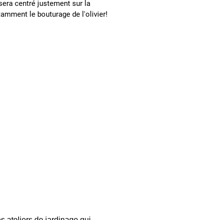
 sera centré justement sur la
amment le bouturage de l'olivier!
s ateliers de jardinage qui 