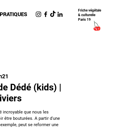
Friche​ végétale
 PRATIQUES
& culturelle
Paris 19
n21
de Dédé (kids) |
iviers
té incroyable que nous les
r être bouturées. A partir d'une
r exemple, peut se reformer une