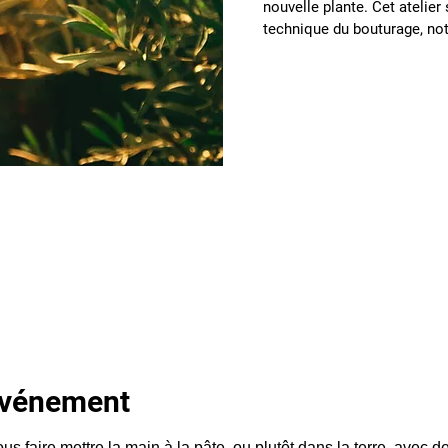
nouvelle plante. Cet atelier
technique du bouturage, not
'événement
s faire mettre la main à la pâte, ou plutôt dans la terre, avec de