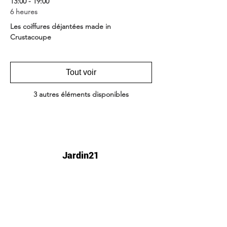
13:00 - 19:00
6 heures
Les coiffures déjantées made in
Crustacoupe
Tout voir
3 autres éléments disponibles
Jardin21
Mer
12h-00h
Jeu
12h-02h
Ven
12h-04h
Sam
12h-04h
Dim
12h-22h​