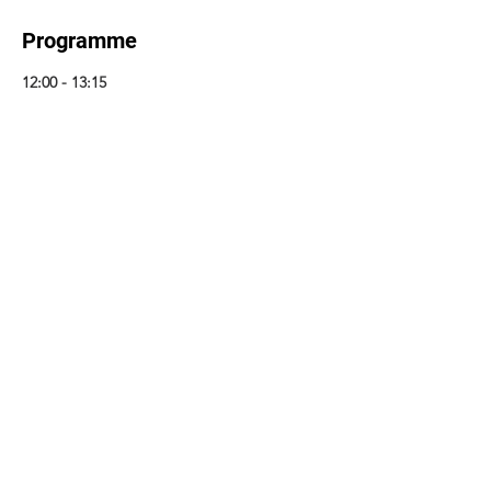
Programme
12:00 - 13:15
1 heure 15 minutes
Initiation au ukulélé et au chant avec Nā
Mo'o Wāhine
13:00 - 19:00
6 heures
Les coiffures déjantées made in
Crustacoupe
Tout voir
7 autres éléments disponibles