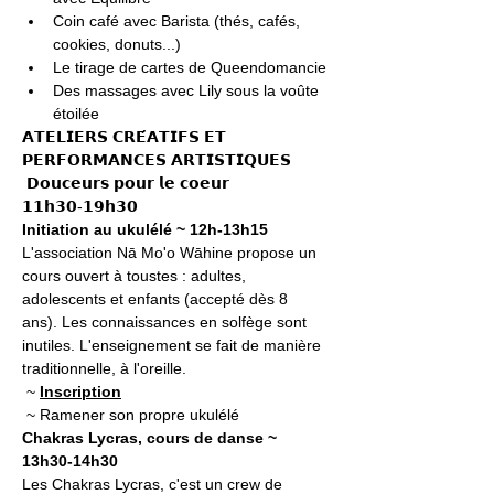
Coin café avec Barista (thés, cafés, 
cookies, donuts...)
Le tirage de cartes de Queendomancie
Des massages avec Lily sous la voûte 
étoilée
𝗔𝗧𝗘𝗟𝗜𝗘𝗥𝗦 𝗖𝗥𝗘́𝗔𝗧𝗜𝗙𝗦 𝗘𝗧 
𝗣𝗘𝗥𝗙𝗢𝗥𝗠𝗔𝗡𝗖𝗘𝗦 𝗔𝗥𝗧𝗜𝗦𝗧𝗜𝗤𝗨𝗘𝗦

 𝗗𝗼𝘂𝗰𝗲𝘂𝗿𝘀 𝗽𝗼𝘂𝗿 𝗹𝗲 𝗰𝗼𝗲𝘂𝗿 
𝟭𝟭𝗵𝟯𝟬-𝟭𝟵𝗵𝟯𝟬
Initiation au ukulélé ~ 12h-13h15
L'association Nā Mo'o Wāhine propose un 
cours ouvert à toustes : adultes, 
adolescents et enfants (accepté dès 8 
ans). Les connaissances en solfège sont 
inutiles. L'enseignement se fait de manière 
traditionnelle, à l'oreille.

 ~ 
Inscription
 ~ Ramener son propre ukulélé
Chakras Lycras, cours de danse ~ 
13h30-14h30
Les Chakras Lycras, c'est un crew de 