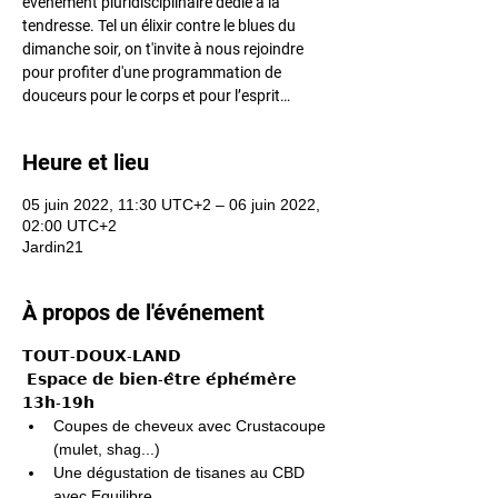
événement pluridisciplinaire dédié à la
tendresse. Tel un élixir contre le blues du
dimanche soir, on t'invite à nous rejoindre
pour profiter d'une programmation de
douceurs pour le corps et pour l’esprit…
Heure et lieu
05 juin 2022, 11:30 UTC+2 – 06 juin 2022,
02:00 UTC+2
Jardin21
À propos de l'événement
𝗧𝗢𝗨𝗧-𝗗𝗢𝗨𝗫-𝗟𝗔𝗡𝗗

 𝗘𝘀𝗽𝗮𝗰𝗲 𝗱𝗲 𝗯𝗶𝗲𝗻-𝗲̂𝘁𝗿𝗲 𝗲́𝗽𝗵𝗲́𝗺𝗲̀𝗿𝗲 
𝟭𝟯𝗵-𝟭𝟵𝗵
Coupes de cheveux avec Crustacoupe 
(mulet, shag...)
Une dégustation de tisanes au CBD 
avec Equilibre