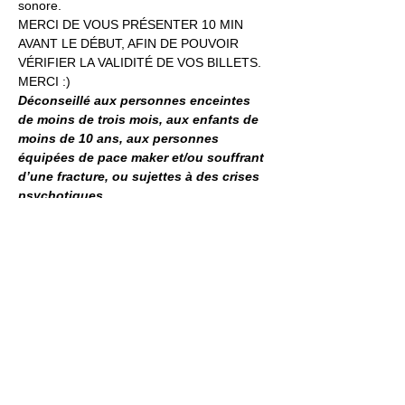
sonore.
MERCI DE VOUS PRÉSENTER 10 MIN 
AVANT LE DÉBUT, AFIN DE POUVOIR 
VÉRIFIER LA VALIDITÉ DE VOS BILLETS. 
MERCI :)
Déconseillé aux personnes enceintes 
de moins de trois mois, aux enfants de 
moins de 10 ans, aux personnes 
équipées de pace maker et/ou souffrant 
d’une fracture, ou sujettes à des crises 
psychotiques.
BILLETTERIE
Jardin21
Mer
12h-00h
Jeu
12h-02h
Ven
12h-04h
Sam
12h-04h
Dim
12h-22h​