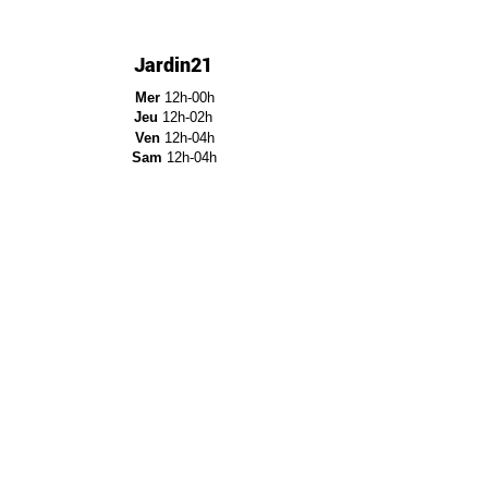
Jardin21
Mer
12h-00h
Jeu
12h-02h
Ven
12h-04h
Sam
12h-04h
Dim
12h-22h​
Jardin21 - Parc de la
Villette
12a Rue Ella Fitzgerald,
75019 Paris