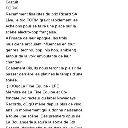
Gratuit
FORM
Récemment finalistes du prix Ricard SA 
Live, le trio FORM gravit rapidement les 
échelons pour se faire une place sur la 
scène électro-pop française.
A l’image de leur époque, les trois 
musiciens articulent influences en tout 
genres (techno, pop, hip hop, ambient) 
autour de la voix envoutante de leur 
chanteur.
Egalement Dis, ils nous feront le plaisir de 
passer derrière les platines le temps d’une 
soirée.
 (
)
OOgo
La Fine Equipe - LFE
Membre de La Fine Equipe et Co-
fondateur/directeur du label Nowadays 
Records, oOgO mène depuis plus de cinq 
ans un mouvement qui a donné naissance 
à toute une scène. Dès premiers opus de 
La Boulangerie jusqu’à la sortie de 5th 