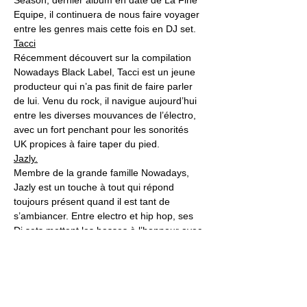
Season, dernier album en date de La Fine 
Equipe, il continuera de nous faire voyager 
entre les genres mais cette fois en DJ set.
Tacci
Récemment découvert sur la compilation 
Nowadays Black Label, Tacci est un jeune 
producteur qui n’a pas finit de faire parler 
de lui. Venu du rock, il navigue aujourd’hui 
entre les diverses mouvances de l’électro, 
avec un fort penchant pour les sonorités 
UK propices à faire taper du pied.
Jazly.
Membre de la grande famille Nowadays, 
Jazly est un touche à tout qui répond 
toujours présent quand il est tant de 
s’ambiancer. Entre electro et hip hop, ses 
Dj sets mettent les basses à l’honneur avec 
un seul soucis, s’amuser et danser.
La team Nowadays Records sera bien 
évidemment de la partie.