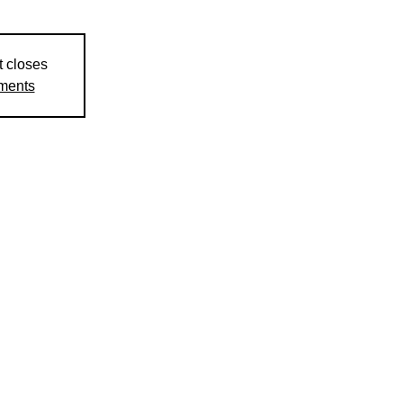
t closes
ements