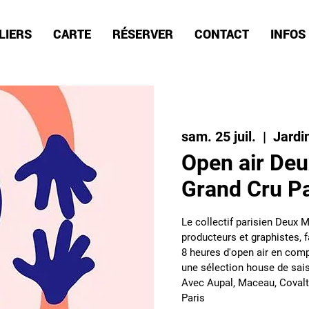
LIERS
CARTE
RÉSERVER
CONTACT
INFOS
sam. 25 juil.
  |  
Jardi
Open air De
Grand Cru Pa
Le collectif parisien Deux 
producteurs et graphistes, f
8 heures d'open air en comp
une sélection house de saiso
Avec Aupal, Maceau, Covalt
Paris