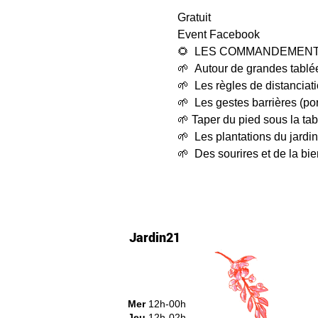
Gratuit 
Event Facebook
🌻  LES COMMANDEMENTS 
🌱  Autour de grandes tablé
🌱  Les règles de distanciati
🌱  Les gestes barrières (p
🌱 Taper du pied sous la tabl
🌱  Les plantations du jardin
🌱  Des sourires et de la bi
Jardin21
Mer
12h-00h
Jeu
12h-02h