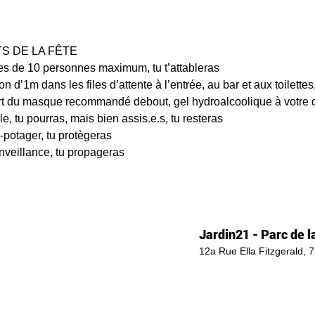
DE LA FÊTE    
es de 10 personnes maximum, tu t’attableras 
on d’1m dans les files d’attente à l’entrée, au bar et aux toilettes
ort du masque recommandé debout, gel hydroalcoolique à votre di
e, tu pourras, mais bien assis.e.s, tu resteras 
-potager, tu protègeras  
enveillance, tu propageras
Jardin21 - Parc de la
12a Rue Ella Fitzgerald, 