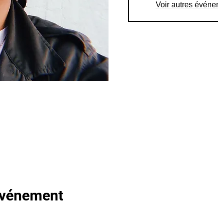
Voir autres évén
'événement