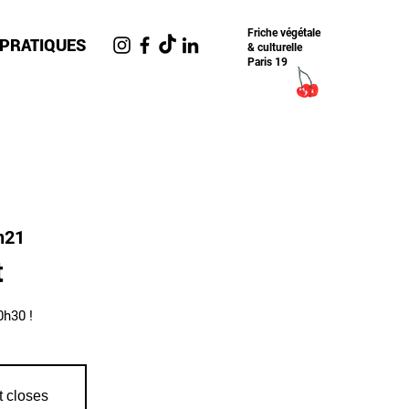
Friche​ végétale
 PRATIQUES
& culturelle
Paris 19
n21
t
t closes