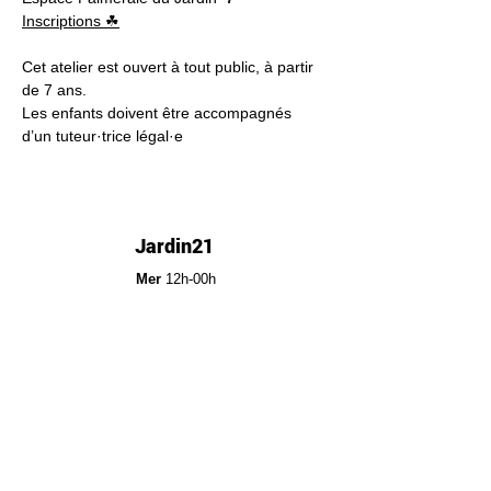
Inscriptions ☘︎
Cet atelier est ouvert à tout public, à partir 
de 7 ans.
Les enfants doivent être accompagnés 
d’un tuteur·trice légal·e
Jardin21
Mer
12h-00h
Jeu
12h-02h
Ven
12h-04h
Sam
12h-04h
Dim
12h-22h​