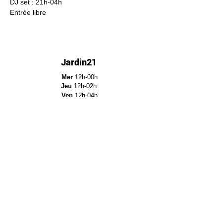
DJ set : 21h-04h
Entrée libre 
Jardin21
Mer
12h-00h
Jeu
12h-02h
Ven
12h-04h
Sam
12h-04h
Dim
12h-22h​
Jardin21 - Parc de la
Villette
12a Rue Ella Fitzgerald,
75019 Paris