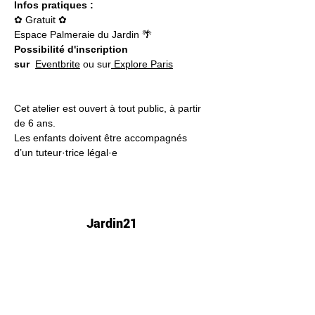
Infos pratiques :
✿ Gratuit ✿
Espace Palmeraie du Jardin 🌴
Possibilité d'inscription 
sur
Eventbrite
 ou sur
 Explore Paris
Cet atelier est ouvert à tout public, à partir 
de 6 ans.
Les enfants doivent être accompagnés 
d’un tuteur·trice légal·e
Jardin21
Mer
12h-00h
Jeu
12h-02h
Ven
12h-04h
Sam
12h-04h
Dim
12h-22h​