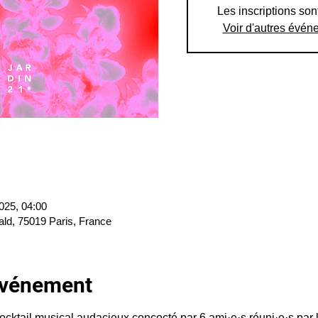
Les inscriptions son
Voir d'autres évén
2025, 04:00
ald, 75019 Paris, France
'événement
cocktail musical audacieux concocté par 6 ami·e·s réuni·e·s pa