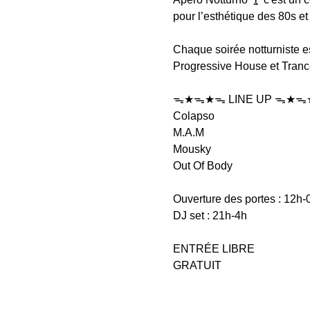
pour l’esthétique des 80s et 
Chaque soirée notturniste e
Progressive House et Trance
ᯓ★ᯓ★ᯓ LINE UP ᯓ★ᯓ
Colapso 
M.A.M 
Mousky 
Out Of Body  
Ouverture des portes : 12h-
DJ set : 21h-4h
ENTRÉE LIBRE
GRATUIT