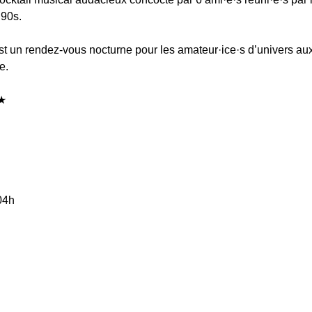
90s.  
st un rendez-vous nocturne pour les amateur·ice·s d’univers aux
.  
★ 
04h 