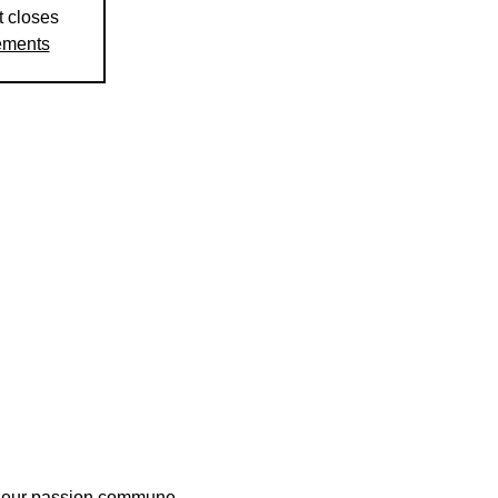
t closes
ements
r leur passion commune 