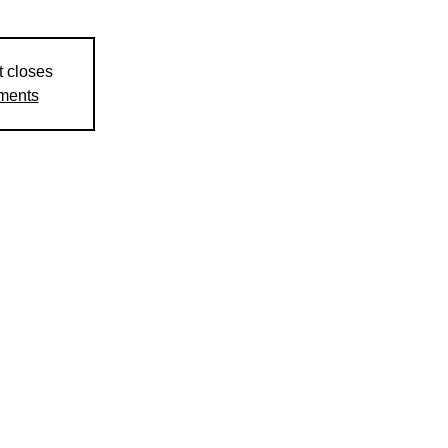
t closes
ements