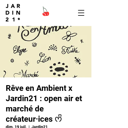
Rêve en Ambient x
Jardin21 : open air et
marché de
créateur·ices ᰔᩚ
dim. 19 juil.
  |  
Jardin21