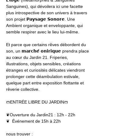
𝗘𝗹𝗼𝗴𝗲 (metam0rphes & Sanguines 
Sanguines), qui dévoilera ici une facette 
plus introspective de son univers à travers 
son projet 𝗣𝗮𝘆𝘀𝗮𝗴𝗲 𝗦𝗼𝗻𝗼𝗿𝗲. Une 
Ambient organique et enveloppante, qui 
semble respirer avec le lieu lui-même.
Et parce que certains rêves débordent du 
son, un 𝗺𝗮𝗿𝗰𝗵𝗲́ 𝗼𝗻𝗶𝗿𝗶𝗾𝘂𝗲 prendra place 
au cœur du Jardin 21. Friperies, 
illustrations, objets sensibles, créations 
étranges et curiosités délicates viendront 
prolonger cette déambulation estivale, 
quelque part entre exposition flottante et 
rêverie collective.
ᰔENTRÉE LIBRE DU JARDINᰔ
❦Ouverture du Jardin21 : 12h - 22h
❦  Événement de 15h à 22h
nous trouver : 