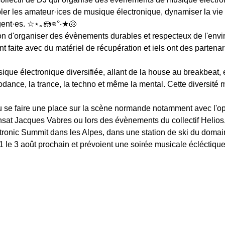
er les amateur·ices de musique électronique, dynamiser la vie cu
gent·es. ☆⋆｡🪼𖦹°‧★🐚
n d'organiser des évènements durables et respecteux de l'envi
 faite avec du matériel de récupération et iels ont des partenar
ique électronique diversifiée, allant de la house au breakbeat,
odance, la trance, la techno et même la mental. Cette diversité 
 se faire une place sur la scène normande notamment avec l'op
nsat Jacques Vabres ou lors des évènements du collectif Helios. C
ctronic Summit dans les Alpes, dans une station de ski du domai
21 le 3 août prochain et prévoient une soirée musicale écléctiq
 