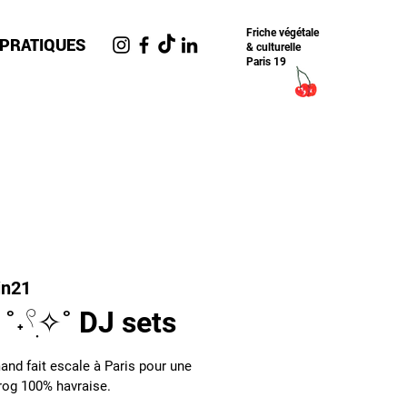
Friche​ végétale
 PRATIQUES
& culturelle
Paris 19
in21
˖𓍢ִ✧˚ DJ sets
and fait escale à Paris pour une
rog 100% havraise.