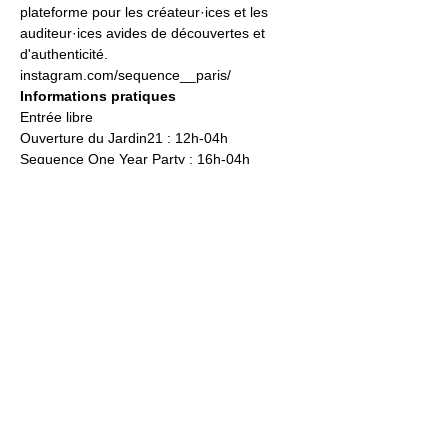
plateforme pour les créateur·ices et les 
auditeur·ices avides de découvertes et 
d'authenticité.
instagram.com/sequence__paris/
Informations pratiques
Entrée libre
Ouverture du Jardin21 : 12h-04h  
Sequence One Year Party : 16h-04h
Jardin21
Mer
12h-00h
Jeu
12h-02h
Ven
12h-04h
Sam
12h-04h
Dim
12h-22h​