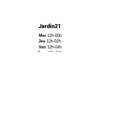
Jardin21
Mer
12h-00h
Jeu
12h-02h
Ven
12h-04h
Sam
12h-04h
Dim
12h-22h​
Jardin21 - Parc de la
Villette
12a Rue Ella Fitzgerald,
75019 Paris