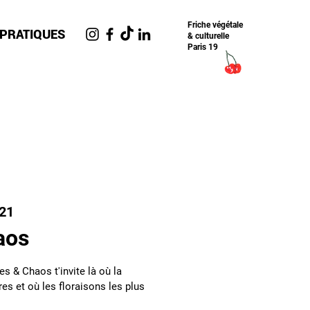
Friche​ végétale
 PRATIQUES
& culturelle
Paris 19
n21
aos
s & Chaos t'invite là où la
s et où les floraisons les plus