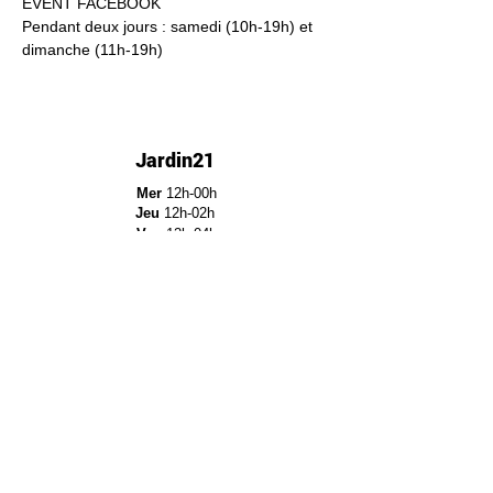
EVENT FACEBOOK
Pendant deux jours : samedi (10h-19h) et 
dimanche (11h-19h)
Jardin21
Mer
12h-00h
Jeu
12h-02h
Ven
12h-04h
Sam
12h-04h
Dim
12h-22h​
Jardin21 - Parc de la
Villette
12a Rue Ella Fitzgerald,
75019 Paris