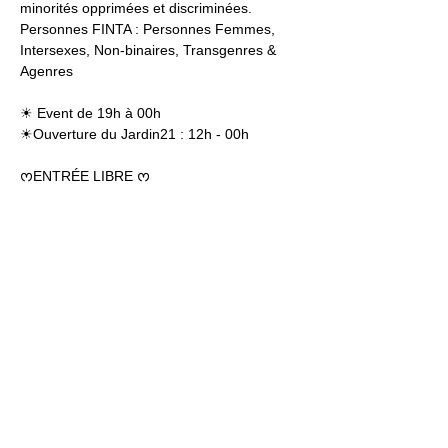
minorités opprimées et discriminées.  
Personnes FINTA : Personnes Femmes, 
Intersexes, Non-binaires, Transgenres & 
Agenres
☀ Event de 19h à 00h
☀Ouverture du Jardin21 : 12h - 00h
ᰔENTRÉE LIBRE ᰔ
Jardin21
Mer
12h-00h
Jeu
12h-02h
Ven
12h-04h
Sam
12h-04h
Dim
12h-22h​