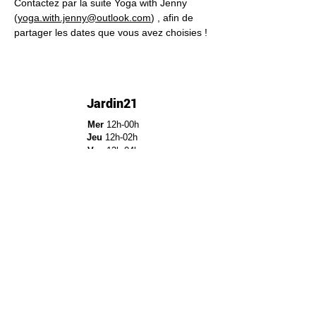
Contactez par la suite Yoga with Jenny 
(
yoga.with.jenny@outlook.com
) , afin de 
partager les dates que vous avez choisies !
Jardin21
Mer
12h-00h
Jeu
12h-02h
Ven
12h-04h
Sam
12h-04h
Dim
12h-22h​
Jardin21 - Parc de la
Villette
12a Rue Ella Fitzgerald,
75019 Paris