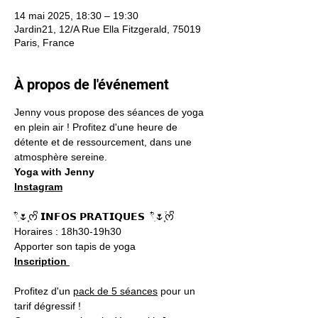
14 mai 2025, 18:30 – 19:30
Jardin21, 12/A Rue Ella Fitzgerald, 75019
Paris, France
À propos de l'événement
Jenny vous propose des séances de yoga 
en plein air ! Profitez d'une heure de 
détente et de ressourcement, dans une 
atmosphère sereine.
Yoga with Jenny
Instagram
𓍢ִ໋🌷͙ᰔᩚ 𝗜𝗡𝗙𝗢𝗦 𝗣𝗥𝗔𝗧𝗜𝗤𝗨𝗘𝗦  𓍢ִ໋🌷͙֒ᰔᩚ
Horaires : 18h30-19h30
Apporter son tapis de yoga 
Inscription 
Profitez d'un 
pack de 5 séances
 pour un 
tarif dégressif !