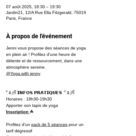
07 août 2025, 18:30 – 19:30
Jardin21, 12/A Rue Ella Fitzgerald, 75019
Paris, France
À propos de l'événement
Jenni vous propose des séances de yoga 
en plein air ! Profitez d'une heure de 
détente et de ressourcement, dans une 
atmosphère sereine.
@Yoga.with.jenny
𓍢ִ໋🌷͙ᰔᩚ 𝗜𝗡𝗙𝗢𝗦 𝗣𝗥𝗔𝗧𝗜𝗤𝗨𝗘𝗦  𓍢ִ໋🌷͙֒ᰔᩚ
Horaires : 18h30-19h30
Apporter son tapis de yoga 
Inscription 
☘︎
Profitez d'un 
pack de 5 séances
 pour un 
tarif dégressif