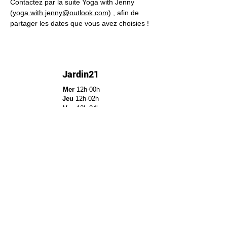
Contactez par la suite Yoga with Jenny 
(
yoga.with.jenny@outlook.com
) , afin de 
partager les dates que vous avez choisies !
Jardin21
Mer
12h-00h
Jeu
12h-02h
Ven
12h-04h
Sam
12h-04h
Dim
12h-22h​
Jardin21 - Parc de la
Villette
12a Rue Ella Fitzgerald,
75019 Paris