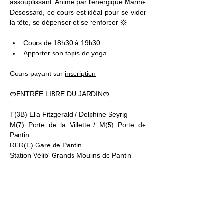
assouplissant. Animé par l'énergique Marine 
Desessard, ce cours est idéal pour se vider 
la tête, se dépenser et se renforcer 𖤓
Cours de 18h30 à 19h30
Apporter son tapis de yoga 
Cours payant sur 
inscription
ᰔENTRÉE LIBRE DU JARDINᰔ
T(3B) Ella Fitzgerald / Delphine Seyrig
M(7) Porte de la Villette / M(5) Porte de 
Pantin
RER(E) Gare de Pantin
Station Vélib' Grands Moulins de Pantin
Jardin21