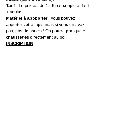
Tarif 
: Le prix est de 18 € par couple enfant 
+ adulte. 
Matériel à appporter
 : vous pouvez 
apporter votre tapis mais si vous en avez 
pas, pas de soucis ! On pourra pratique en 
chaussettes directement au sol.
INSCRIPTION
Jardin21
Mer
12h-00h
Jeu
12h-02h
Ven
12h-04h
Sam
12h-04h
Dim
12h-22h​