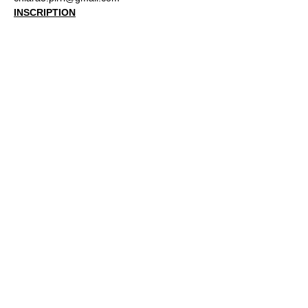
INSCRIPTION
Jardin21
Mer
12h-00h
Jeu
12h-02h
Ven
12h-04h
Sam
12h-04h
Dim
12h-22h​
Jardin21 - Parc de la
Villette
12a Rue Ella Fitzgerald,
75019 Paris