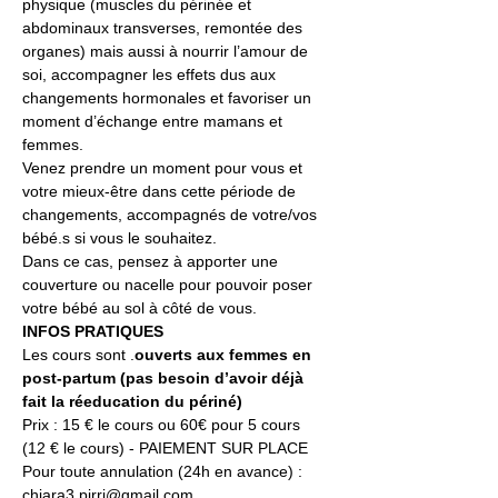
physique (muscles du périnée et 
abdominaux transverses, remontée des 
organes) mais aussi à nourrir l’amour de 
soi, accompagner les effets dus aux 
changements hormonales et favoriser un 
moment d’échange entre mamans et 
femmes.
Venez prendre un moment pour vous et 
votre mieux-être dans cette période de 
changements, accompagnés de votre/vos 
bébé.s si vous le souhaitez.
Dans ce cas, pensez à apporter une 
couverture ou nacelle pour pouvoir poser 
votre bébé au sol à côté de vous.
INFOS PRATIQUES
Les cours sont 
.
ouverts aux femmes en 
post-partum (pas besoin d’avoir déjà 
fait la réeducation du périné)
Prix : 15 € le cours ou 60€ pour 5 cours 
(12 € le cours) - PAIEMENT SUR PLACE
Pour toute annulation (24h en avance) : 
chiara3.pirri@gmail.com