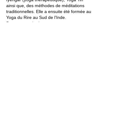
ainsi que, des méthodes de méditations
traditionnelles. Elle a ensuite été formée au
Yoga du Rire au Sud de l'Inde.
Pour en savoir plus :
https://www.oceanelemaitre.com
Conditions d'utilisation :
Pour des
raisons d'organisation, les billets ne sont
pas remboursables. En cas
d'empêchement, vous pouvez cependant
offrir ou revendre votre billet.
Jardin21
Mer
12h-00h
Jeu
12h-02h
Ven
12h-04h
Sam
12h-04h
Dim
12h-22h​