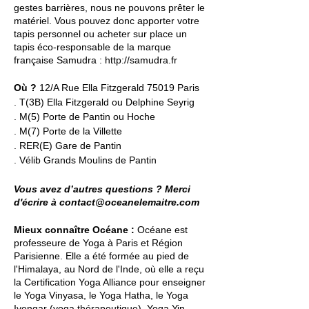
gestes barrières, nous ne pouvons prêter le
matériel. Vous pouvez donc apporter votre
tapis personnel ou acheter sur place un
tapis éco-responsable de la marque
française Samudra :
http://samudra.fr
Où ?
12/A Rue Ella Fitzgerald 75019 Paris
. T(3B) Ella Fitzgerald ou Delphine Seyrig
. M(5) Porte de Pantin ou Hoche
. M(7) Porte de la Villette
. RER(E) Gare de Pantin
. Vélib Grands Moulins de Pantin
Vous avez d’autres questions ? Merci
d'écrire à contact@oceanelemaitre.com
Mieux connaître Océane :
Océane est
professeure de Yoga à Paris et Région
Parisienne. Elle a été formée au pied de
l'Himalaya, au Nord de l'Inde, où elle a reçu
la Certification Yoga Alliance pour enseigner
le Yoga Vinyasa, le Yoga Hatha, le Yoga
Iyengar (yoga thérapeutique), Yoga Yin